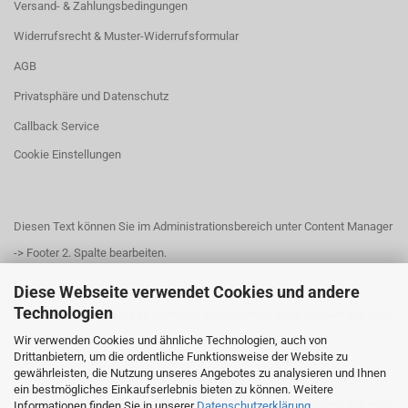
Versand- & Zahlungsbedingungen
Widerrufsrecht & Muster-Widerrufsformular
AGB
Privatsphäre und Datenschutz
Callback Service
Cookie Einstellungen
Diesen Text können Sie im Administrationsbereich unter Content Manager
-> Footer 2. Spalte bearbeiten.
Diese Webseite verwendet Cookies und andere
Technologien
Diesen Text können Sie im Administrationsbereich unter Content Manager
Wir verwenden Cookies und ähnliche Technologien, auch von
-> Footer 3. Spalte bearbeiten.
Drittanbietern, um die ordentliche Funktionsweise der Website zu
gewährleisten, die Nutzung unseres Angebotes zu analysieren und Ihnen
ein bestmögliches Einkaufserlebnis bieten zu können. Weitere
Diesen Text können Sie im Administrationsbereich unter Content Manager
Informationen finden Sie in unserer
Datenschutzerklärung
.