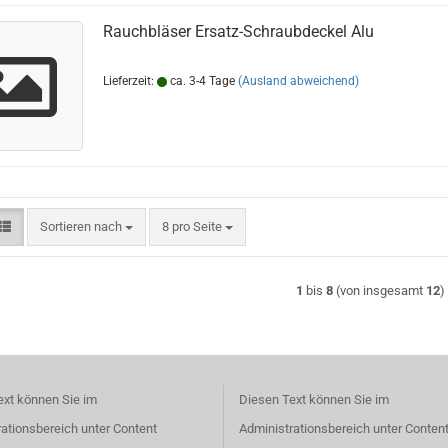
Rauchbläser Ersatz-Schraubdeckel Alu
Lieferzeit:
ca. 3-4 Tage
(Ausland abweichend)
Sortieren nach
pro Seite
Sortieren nach
8 pro Seite
1
bis
8
(von insgesamt
12
)
ext können Sie im
Diesen Text können Sie im
ationsbereich unter Content
Administrationsbereich unter Conten