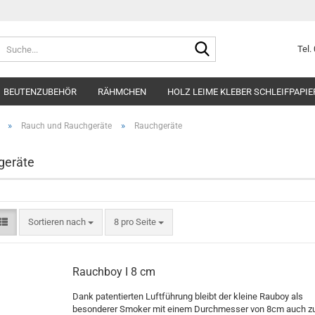
Suche...
Tel.
BEUTENZUBEHÖR
RÄHMCHEN
HOLZ LEIME KLEBER SCHLEIFPAPIE
GERÄTE
SCHUTZKLEIDUNG
WERKZEUGE
ARBEITSSCHUTZ
»
»
Rauch und Rauchgeräte
Rauchgeräte
TTEL / SCHÄDLINGE BEKÄMPFEN CHEMIKALIEN
FUTTER UND FUTTER
geräte
 GIESSEN
GESCHENKIDEEN 
Sortieren nach
pro Seite
Sortieren nach
8 pro Seite
Rauchboy I 8 cm
Dank patentierten Luftführung bleibt der kleine Rauboy als
besonderer Smoker mit einem Durchmesser von 8cm auch z