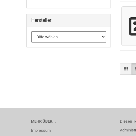
Hersteller
MEHR ÜBER...
Diesen T
Administr
Impressum