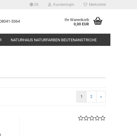
DE
Kundenlogin
Merkzettel
Ihr Warenkorb
 08041-5364
0,00 EUR
R
NATURHAUS NATURFARBEN BEUTENANSTRICHE
HONIGERNTE UND BEHANDLUNG / POLLENERNTE
GERÄTE
BIENENPRODUKTE
BILDER USW.
ANFÄNGERKURSE
BEUTENBAUSÄTZE
1
2
»
u