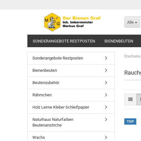
Alle
SONDERANGEBOTE RESTPOSTEN
BIENENBEUTEN
WACHS
KÖNIGINNENZUCHT
RAUCH UND RAUCH
Startseite
Sonderangebote Restposten
GLÄSER HONIGVERKAUF ETIKETTEN
BEHANDLUNGSMI
Bienenbeuten
Rauch
MOSTEREI UND WEINBEDARF
LITERATUR
KERZEN
Beutenzubehör
Rähmchen
Holz Leime Kleber Schleifpapier
Naturhaus Naturfarben
TOP
Beutenanstriche
Wachs