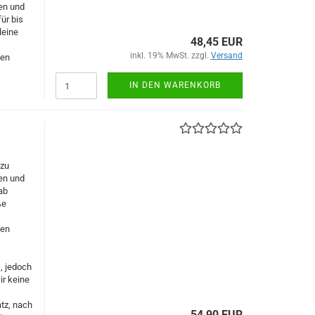
en und
für bis
leine
48,45 EUR
inkl. 19% MwSt. zzgl.
Versand
den
IN DEN WARENKORB
zu
en und
ab
ße
den
s, jedoch
ir keine
tz, nach
54,90 EUR