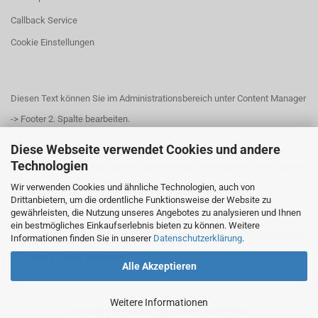
Callback Service
Cookie Einstellungen
Diesen Text können Sie im Administrationsbereich unter Content Manager
-> Footer 2. Spalte bearbeiten.
Diese Webseite verwendet Cookies und andere
Technologien
Diesen Text können Sie im Administrationsbereich unter Content Manager
Wir verwenden Cookies und ähnliche Technologien, auch von
-> Footer 3. Spalte bearbeiten.
Drittanbietern, um die ordentliche Funktionsweise der Website zu
gewährleisten, die Nutzung unseres Angebotes zu analysieren und Ihnen
ein bestmögliches Einkaufserlebnis bieten zu können. Weitere
Diesen Text können Sie im Administrationsbereich unter Content Manager
Informationen finden Sie in unserer
Datenschutzerklärung
.
-> Footer 4. Spalte bearbeiten.
Alle Akzeptieren
Weitere Informationen
Shopping Cart Solution
by Gambio.com © 2026