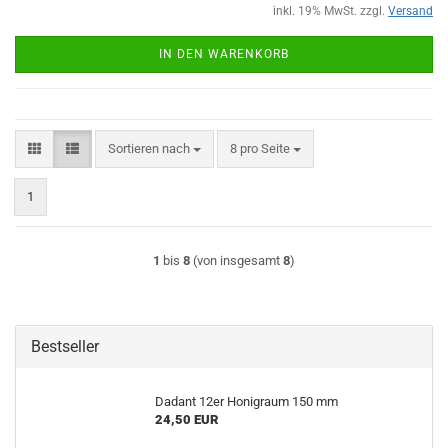
inkl. 19% MwSt. zzgl.
Versand
IN DEN WARENKORB
Sortieren nach
pro Seite
Sortieren nach
8 pro Seite
1
1
bis
8
(von insgesamt
8
)
Bestseller
Dadant 12er Honigraum 150 mm
24,50 EUR