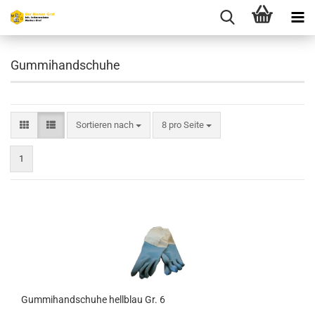
Gummihandschuhe
Sortieren nach
pro Seite
Sortieren nach
8 pro Seite
1
Gummihandschuhe hellblau Gr. 6