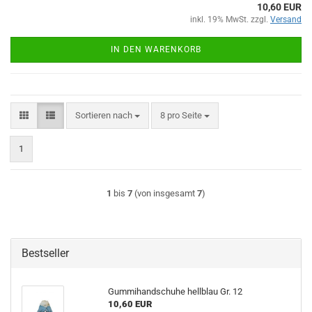
10,60 EUR
inkl. 19% MwSt. zzgl.
Versand
IN DEN WARENKORB
Sortieren nach
pro Seite
Sortieren nach
8 pro Seite
1
1
bis
7
(von insgesamt
7
)
Bestseller
Gummihandschuhe hellblau Gr. 12
10,60 EUR