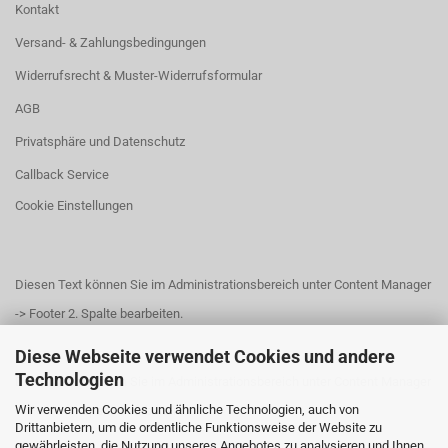
Kontakt
Versand- & Zahlungsbedingungen
Widerrufsrecht & Muster-Widerrufsformular
AGB
Privatsphäre und Datenschutz
Callback Service
Cookie Einstellungen
Diesen Text können Sie im Administrationsbereich unter Content Manager
-> Footer 2. Spalte bearbeiten.
Diese Webseite verwendet Cookies und andere
Technologien
Diesen Text können Sie im Administrationsbereich unter Content Manager
Wir verwenden Cookies und ähnliche Technologien, auch von
-> Footer 3. Spalte bearbeiten.
Drittanbietern, um die ordentliche Funktionsweise der Website zu
gewährleisten, die Nutzung unseres Angebotes zu analysieren und Ihnen